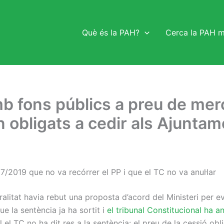
Què és la PAH?
Cerca la PAH 
 fons públics a preu de merc
 obligats a cedir als Ajunta
 17/2019 que no va recórrer el PP i que el TC no va anul·lar
itat havia rebut una proposta d’acord del Ministeri per evi
ue la sentència ja ha sortit i
el tribunal Constitucional ha an
el TC no ha dit res a la sentència: el preu de la cessió obli