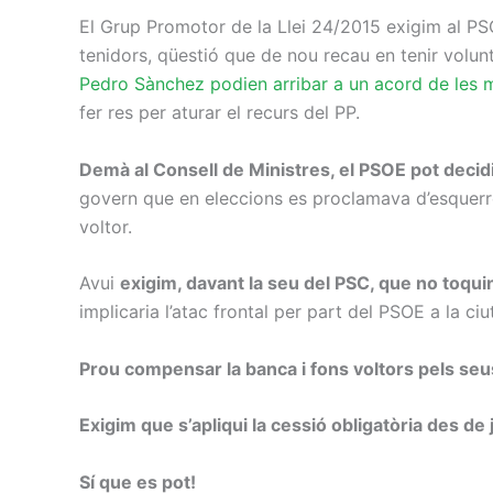
El Grup Promotor de la Llei 24/2015 exigim al PSO
tenidors, qüestió que de nou recau en tenir volu
Pedro Sànchez podien arribar a un acord de les m
fer res per aturar el recurs del PP.
Demà al Consell de Ministres, el PSOE pot decidi
govern que en eleccions es proclamava d’esquerres 
voltor.
Avui
exigim, davant la seu del PSC, que no toquin
implicaria l’atac frontal per part del PSOE a la ci
Prou compensar la banca i fons voltors pels se
Exigim que s’apliqui la cessió obligatòria des de
Sí que es pot!