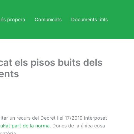
més propera
Comunicats
Documents útils
at els pisos buits dels
ments
tar un recurs del Decret llei 17/2019 interposat
ul·lat part de la norma
. Doncs de la única cosa
gatòria.