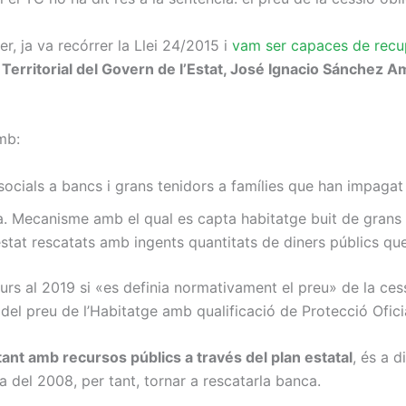
er, ja va recórrer la Llei 24/2015 i
vam ser capaces de recu
 Territorial del Govern de l’Estat, José Ignacio Sánchez A
mb:
ocials a bancs i grans tenidors a famílies que han impagat 
ia. Mecanisme amb el qual es capta habitatge buit de grans
 estat rescatats amb ingents quantitats de diners públics qu
rs al 2019 si «es definia normativament el preu» de la cess
 del preu de l’Habitatge amb qualificació de Protecció Ofic
ant amb recursos públics a través del plan estatal
, és a d
 del 2008, per tant, tornar a rescatarla banca.