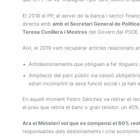
El 2018 el PP, al servei de la banca i sector financ
directa amb
amb el Secretari General de Política
Teresa Cunillera i Mestres
del Govern del PSOE.
Així, el 2019 vam recuperar articles relacionats a
Antidesnonaments que obliguen a fer lloguers s
Ampliació del parc públic via cessió obligatòr
estan incomplint la seva funció social i ja han
En aquell moment Pedro Sánchez va retirar el recu
el preu que rebria el banc o gran tenidor: un 40%
Ara el Ministeri vol que es compensi el 60% rest
responsables dels desnonaments i crisi econòmica