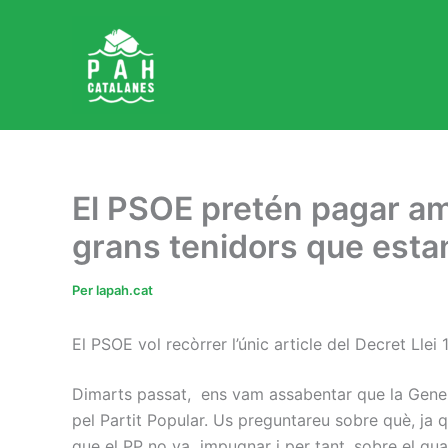
Vés
al
contingut
El PSOE pretén pagar amb
grans tenidors que estan
Per
lapah.cat
El PSOE vol recòrrer l’únic article del Decret Llei
Dimarts passat, ens vam assabentar que la General
pel Partit Popular. Us preguntareu sobre què, ja q
que el PP no va impugnar i per tant, sobre el qual 