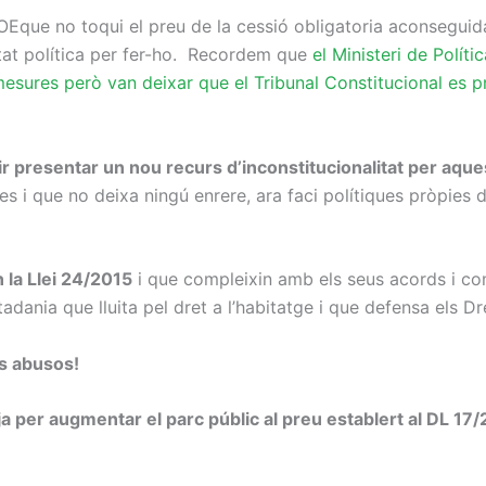
Eque no toqui el preu de la cessió obligatoria aconseguida
ntat política per fer-ho. Recordem que
el Ministeri de Políti
esures però van deixar que el Tribunal Constitucional es 
r presentar un nou recurs d’inconstitucionalitat per aque
i que no deixa ningú enrere, ara faci polítiques pròpies del
 la Llei 24/2015
i que compleixin amb els seus acords i co
utadania que lluita pel dret a l’habitatge i que defensa els 
us abusos!
 ja per augmentar el parc públic al preu establert al DL 1