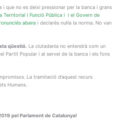
 i que no es deixi pressionar per la banca i grans
ca Territorial i Funció Pública i i el Govern de
pronunciés abans
i declarès nul·la la norma. No van
sta qüestió.
La ciutadania no entendrà com un
 Partit Popular i al servei de la banca i els fons
mpromisos. La tramitació d’aquest recurs
Drets Humans.
7/2019 pel Parlament de Catalunya!