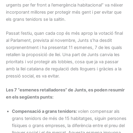
urgents per fer front a l’emergència habitacional” va néixer
incorporant millores per protegir més gent i per evitar que
els grans tenidors se la saltin.
Passat l’estiu, quan cada cop és més aprop la votació final
al Parlament, prevista al novembre, Junts s’ha desdit
sorprenentment i ha presentat 11 esmenes, 7 de les quals
retallen la proposició de llei. Una part de Junts canvia les
prioritats i vol protegir als lobbies, cosa que ja va passar
amb la llei catalana de regulació dels lloguers i gràcies a la
pressió social, es va evitar.
Les 7 “esmenes retalladores” de Junts, es poden resumir
en els següents punts:
Compensació a grans tenidors:
volen compensar als
grans tenidors de més de 15 habitatges, siguin persones
físiques o grans empreses, la diferència entre el preu del
lloguer social i el de mercat. Aquesta esmena impugna