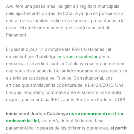
Avui fem una passa més i exigim als regidors municipals
dels ajuntaments d’arreu de Catalunya que es posicionin al
costat de les famílies i retirin les esmenes presentades a la
nova Llei antidesnonaments que s’està tramitant al
Parlament.
El passat dijous 14 d’octubre les PAHs Catalanes i el
moviment per l’habitatge
ens vam manifestar
per a
denunciar i advertir a Junts x Catalunya que no permetrem
cap retallada a aquesta Llei antidesnonaments que restituirà
els articles suspesos pel Tribunal Constitucional, uns
articles que ampliaven la cobertura de la Llei 24/2015. Una
Llei que, recordem, comptava amb el suport d’una àmplia
majoria parlamentària (ERC, Junts, En Comú Podem i CUP).
Inicialment Junts x Catalunya
es va comprometre a tirar
endavant la Llei
,
ara però, durant la darrera fase
parlamentària i després de les diferents ponències,
el partit