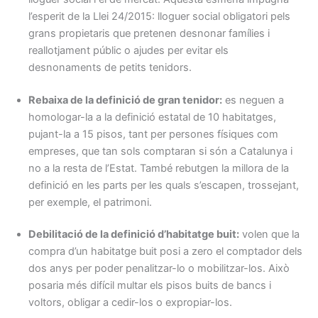
l’esperit de la Llei 24/2015: lloguer social obligatori pels
grans propietaris que pretenen desnonar famílies i
reallotjament públic o ajudes per evitar els
desnonaments de petits tenidors.
Rebaixa de la definició de gran tenidor:
es neguen a
homologar-la a la definició estatal de 10 habitatges,
pujant-la a 15 pisos, tant per persones físiques com
empreses, que tan sols comptaran si són a Catalunya i
no a la resta de l’Estat. També rebutgen la millora de la
definició en les parts per les quals s’escapen, trossejant,
per exemple, el patrimoni.
Debilitació de la definició d’habitatge buit:
volen que la
compra d’un habitatge buit posi a zero el comptador dels
dos anys per poder penalitzar-lo o mobilitzar-los. Això
posaria més difícil multar els pisos buits de bancs i
voltors, obligar a cedir-los o expropiar-los.