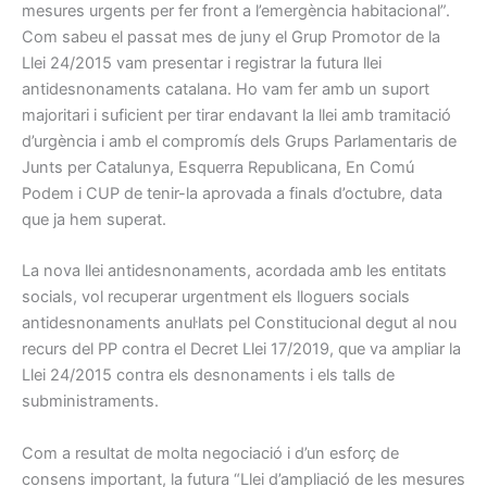
mesures urgents per fer front a l’emergència habitacional”.
Com sabeu el passat mes de juny el Grup Promotor de la
Llei 24/2015 vam presentar i registrar la futura llei
antidesnonaments catalana. Ho vam fer amb un suport
majoritari i suficient per tirar endavant la llei amb tramitació
d’urgència i amb el compromís dels Grups Parlamentaris de
Junts per Catalunya, Esquerra Republicana, En Comú
Podem i CUP de tenir-la aprovada a finals d’octubre, data
que ja hem superat.
La nova llei antidesnonaments, acordada amb les entitats
socials, vol recuperar urgentment els lloguers socials
antidesnonaments anul·lats pel Constitucional degut al nou
recurs del PP contra el Decret Llei 17/2019, que va ampliar la
Llei 24/2015 contra els desnonaments i els talls de
subministraments.
Com a resultat de molta negociació i d’un esforç de
consens important, la futura “Llei d’ampliació de les mesures