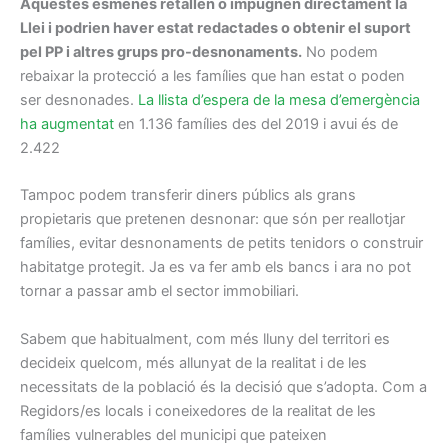
Aquestes esmenes retallen o impugnen directament la
Llei i podrien haver estat redactades o obtenir el suport
pel PP i altres grups pro-desnonaments.
No podem
rebaixar la protecció a les famílies que han estat o poden
ser desnonades.
La llista d’espera de la mesa d’emergència
ha augmentat
en 1.136 famílies des del 2019 i avui és de
2.422
Tampoc podem transferir diners públics als grans
propietaris que pretenen desnonar: que són per reallotjar
famílies, evitar desnonaments de petits tenidors o construir
habitatge protegit. Ja es va fer amb els bancs i ara no pot
tornar a passar amb el sector immobiliari.
Sabem que habitualment, com més lluny del territori es
decideix quelcom, més allunyat de la realitat i de les
necessitats de la població és la decisió que s’adopta. Com a
Regidors/es locals i coneixedores de la realitat de les
famílies vulnerables del municipi que pateixen