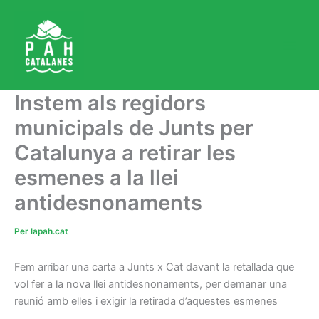
Vés
al
contingut
Instem als regidors
municipals de Junts per
Catalunya a retirar les
esmenes a la llei
antidesnonaments
Per
lapah.cat
Fem arribar una carta a Junts x Cat davant la retallada que
vol fer a la nova llei antidesnonaments, per demanar una
reunió amb elles i exigir la retirada d’aquestes esmenes