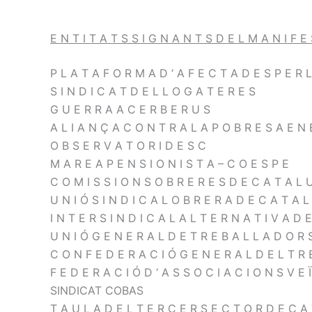
E N T I T A T S S I G N A N T S D E L M A N I F E
P L A T A F O R M A D ‘ A F E C T A D E S P E R L
S I N D I C A T D E L L O G A T E R E S
G U E R R A A C E R B E R U S
A L I A N Ç A C O N T R A L A P O B R E S A E N E
O B S E R V A T O R I D E S C
M A R E A P E N S I O N I S T A – C O E S P E
C O M I S S I O N S O B R E R E S D E C A T A L 
U N I Ó S I N D I C A L O B R E R A D E C A T A L
I N T E R S I N D I C A L A L T E R N A T I V A D 
U N I Ó G E N E R A L D E T R E B A L L A D O R 
C O N F E D E R A C I Ó G E N E R A L D E L T R 
F E D E R A C I Ó D ‘ A S S O C I A C I O N S V E 
SINDICAT COBAS
T A U L A D E L T E R C E R S E C T O R D E C A