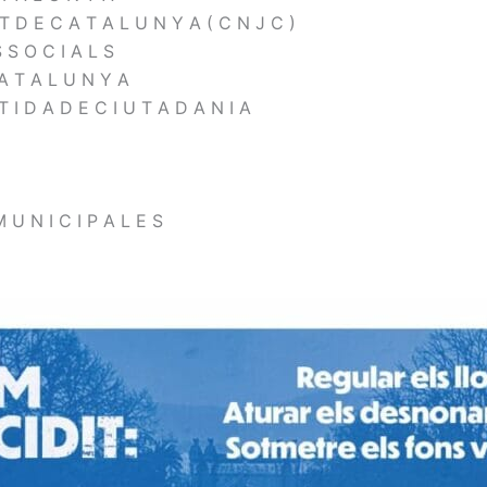
T D E C A T A L U N Y A ( C N J C )
 S O C I A L S
 A T A L U N Y A
T I D A D E C I U T A D A N I A
 U N I C I P A L E S