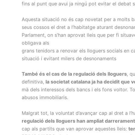
fins al punt que avui ja ningú pot evitar el debat s
Aquesta situació no és cap novetat per a molts ba
seus cossos el dret a l’habitatge aturant desnonam
Parlament, on s’han aprovat lleis que per fi situ
obligava als
grans tenidors a renovar els lloguers socials en ca
situació i evitant milers de desnonaments
També és el cas de la regulació dels lloguers
, q
definitiva,
la societat catalana ja ha decidit que 
mà dels interessos dels bancs i els fons voltor. To
abusos immobiliaris.
Malgrat tot, la voluntat d’avançar cap al dret a l’
regulació dels lloguers han ampliat darrerament
cap als partits que van aprovar aquestes lleis:
te