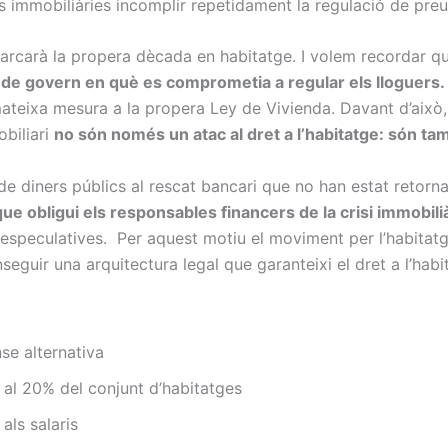
 immobiliàries incomplir repetidament la regulació de preu
 marcarà la propera dècada en habitatge. I volem recordar q
 de govern en què es comprometia a regular els lloguers.
teixa mesura a la propera Ley de Vivienda. Davant d’això, 
obiliari
no són només un atac al dret a l’habitatge: són ta
diners públics al rescat bancari que no han estat retornats,
 que obligui els responsables financers de la crisi immobili
especulatives. Per aquest motiu el moviment per l’habitatg
eguir una arquitectura legal que garanteixi el dret a l’hab
e alternativa
s al 20% del conjunt d’habitatges
als salaris