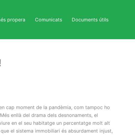
més propera
Comunicats
Documents útils
!
t en cap moment de la pandèmia, com tampoc ho
. Més enllà del drama dels desnonaments, el
viure en el seu habitatge un percentatge molt alt
que el sistema immobiliari és absurdament injust,