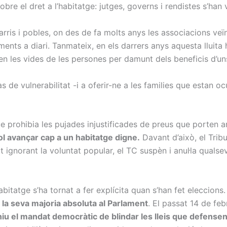
obre el dret a l’habitatge: jutges, governs i rendistes s’han 
rris i pobles, on des de fa molts anys les associacions veïn
ents a diari. Tanmateix, en els darrers anys aquesta lluita
aven les vides de les persones per damunt dels beneficis d’u
s de vulnerabilitat -i a oferir-ne a les families que estan oc
ue prohibia les pujades injustificades de preus que porten 
vol avançar cap a un habitatge digne.
Davant d’això, el Tribu
t ignorant la voluntat popular, el TC suspèn i anul·la qualse
habitatge s’ha tornat a fer explícita quan s’han fet eleccions
 la seva majoria absoluta al Parlament
. El passat 14 de feb
niu el mandat democràtic de blindar les lleis que defensen 