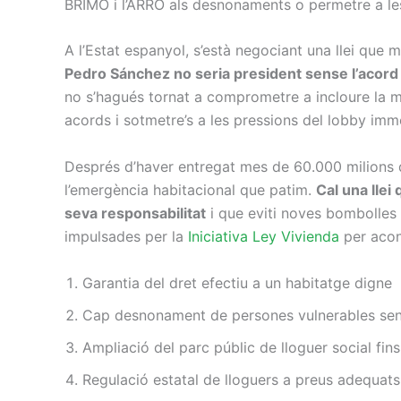
BRIMO i l’ARRO als desnonaments o permetre a les
A l’Estat espanyol, s’està negociant una llei que
Pedro Sánchez no seria president sense l’acord
no s’hagués tornat a comprometre a incloure la ma
acords i sotmetre’s a les pressions del lobby imm
Després d’haver entregat mes de 60.000 milions de 
l’emergència habitacional que patim.
Cal una llei
seva responsabilitat
i que eviti noves bombolles 
impulsades per la
Iniciativa Ley Vivienda
per acons
Garantia del dret efectiu a un habitatge digne
Cap desnonament de persones vulnerables sens
Ampliació del parc públic de lloguer social fin
Regulació estatal de lloguers a preus adequats 