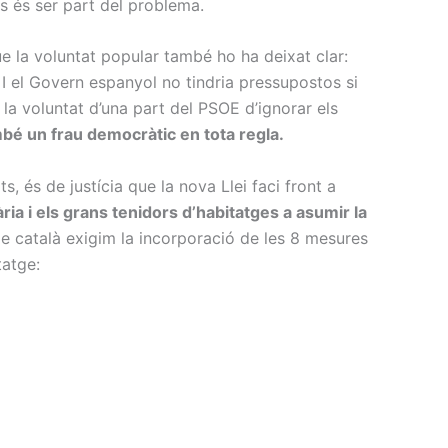
s és ser part del problema.
ue la voluntat popular també ho ha deixat clar:
I el Govern espanyol no tindria pressupostos si
la voluntat d’una part del PSOE d’ignorar els
mbé un frau democràtic en tota regla.
 és de justícia que la nova Llei faci front a
ària i els grans tenidors d’habitatges a asumir la
e català exigim la incorporació de les 8 mesures
itatge: