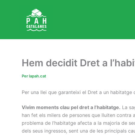
Vés
al
contingut
Hem decidit Dret a l’habi
Per
lapah.cat
Per una llei que garanteixi el Dret a un habitatge
Vivim moments clau pel dret a l’habitatge.
La sa
han fet els milers de persones que lluiten contr
problema de l’habitatge afecta a la majoria de se
dels seus ingressos, sent una de les principals 