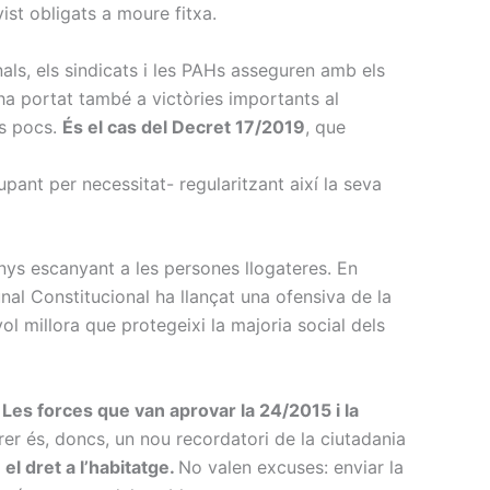
vist obligats a moure fitxa.
als, els sindicats i les PAHs asseguren amb els
 ha portat també a victòries importants al
ns pocs.
És el cas del Decret 17/2019
, que
upant per necessitat- regularitzant així la seva
anys escanyant a les persones llogateres. En
nal Constitucional ha llançat una ofensiva de la
vol millora que protegeixi la majoria social dels
.
Les forces que van aprovar la 24/2015 i la
rer és, doncs, un nou recordatori de la ciutadania
el dret a l’habitatge.
No valen excuses: enviar la