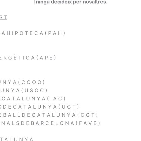
I ningú decideix per nosaltres.
 S T
 A H I P O T E C A ( P A H )
 R G È T I C A ( A P E )
U N Y A ( C C O O )
 U N Y A ( U S O C )
E C A T A L U N Y A ( I A C )
S D E C A T A L U N Y A ( U G T )
E B A L L D E C A T A L U N Y A ( C G T )
Ï N A L S D E B A R C E L O N A ( F A V B )
 T A L U N Y A