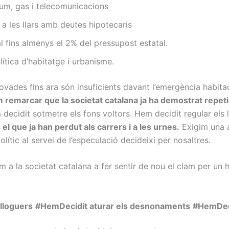
lum, gas i telecomunicacions
 a les llars amb deutes hipotecaris
l fins almenys el 2% del pressupost estatal.
lítica d’habitatge i urbanisme.
ades fins ara són insuficients davant l’emergència habitac
 remarcar que la societat catalana ja ha demostrat repet
decidit sotmetre els fons voltors. Hem decidit regular els
 que ja han perdut als carrers i a les urnes.
Exigim una a
ític al servei de l’especulació decideixi per nosaltres.
m a la societat catalana a fer sentir de nou el clam per un 
lloguers
#HemDecidit aturar els desnonaments
#HemDeci