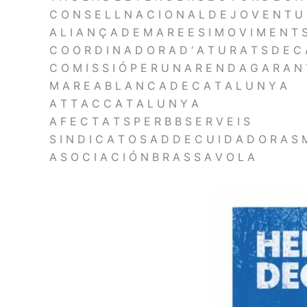
C O N S E L L N A C I O N A L D E J O V E N T U 
A L I A N Ç A D E M A R E E S I M O V I M E N T S
C O O R D I N A D O R A D ‘ A T U R A T S D E C
C O M I S S I Ó P E R U N A R E N D A G A R A N 
M A R E A B L A N C A D E C A T A L U N Y A
A T T A C C A T A L U N Y A
A F E C T A T S P E R B B S E R V E I S
S I N D I C A T O S A D D E C U I D A D O R A S M
A S O C I A C I Ó N B R A S S A V O L A