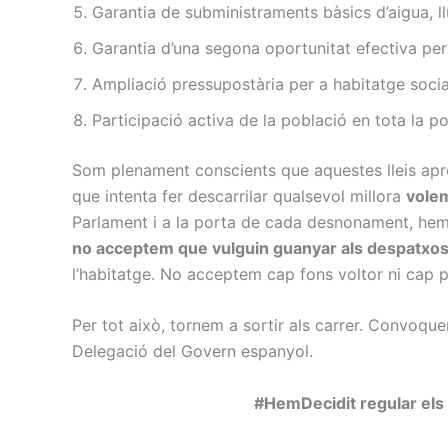
Garantia de subministraments bàsics d’aigua, l
Garantia d’una segona oportunitat efectiva per
Ampliació pressupostària per a habitatge socia
Participació activa de la població en tota la po
Som plenament conscients que aquestes lleis aprov
que intenta fer descarrilar qualsevol millora
volem
Parlament i a la porta de cada desnonament, hem 
no acceptem que vulguin guanyar als despatxos el
l’habitatge. No acceptem cap fons voltor ni cap pol
Per tot això, tornem a sortir als carrer. Convoque
Delegació del Govern espanyol.
#HemDecidit regular els 