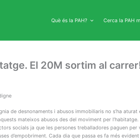
Què és la PAH?
Cerca la PAH 
tatge. El 20M sortim al carrer
 digne
gnia de desnonaments i abusos immobiliaris no s’ha atura
a aquests mateixos abusos des del moviment per l’habitatge
ctors socials ja que les persones treballadores paguen per 
causes d’empobriment. Cada dia que passa es fa més evident 