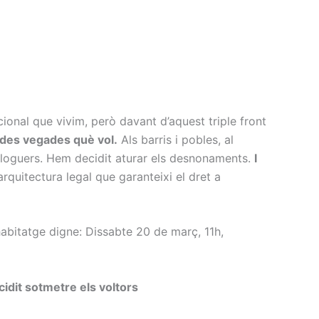
ional que vivim, però davant d’aquest triple front
ides vegades què vol.
Als barris i pobles, al
 lloguers. Hem decidit aturar els desnonaments.
I
rquitectura legal que garanteixi el dret a
habitatge digne: Dissabte 20 de març, 11h,
dit sotmetre els voltors